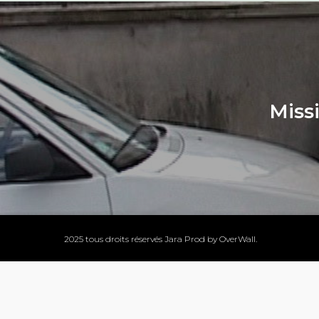
Miss
2025 tous droits réservés Jara Prod by
OverWall
.