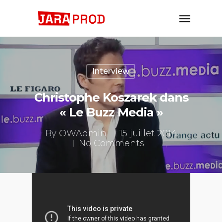
Interview
Christophe Koszarek dans
« Le Buzz Media »
By
OWAdmin
15 juillet 2014
No Comments