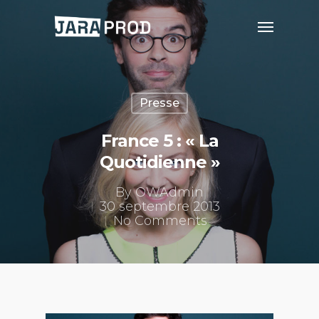
Presse
France 5 : « La
Quotidienne »
By
OWAdmin
30 septembre 2013
No Comments